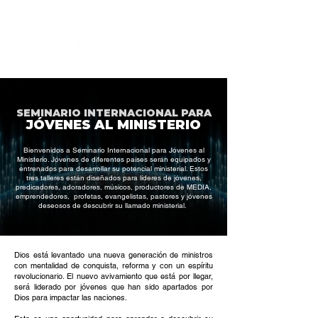
SEMINARIO INTERNACIONAL PARA
JÓVENES AL MINISTERIO
Bienvenidos a Seminario Internacional para Jóvenes al
Ministerio. Jóvenes de diferentes países serán equipados y
entrenados para desarrollar su potencial ministerial. Estos
tres talleres están diseñados para líderes de jóvenes,
predicadores, adoradores, músicos, productores de MEDIA,
emprendedores, profetas, evangelistas, pastores y jóvenes
deseosos de descubrir su llamado ministerial.
Dios está levantado una nueva generación de ministros
con mentalidad de conquista, reforma y con un espíritu
revolucionario. El nuevo avivamiento que está por llegar,
será liderado por jóvenes que han sido apartados por
Dios para impactar las naciones.