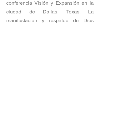
conferencia Visión y Expansión en la
ciudad de Dallas, Texas. La
manifestación y respaldo de Dios
fueron evidentes en cada momento,
dejando una huella imborrable en cada
uno de los que formaron parte de este
tiempo glorioso.
Este evento marcó una temporada
determinante, fortaleciendo la visión y
el compromiso de los ministerios
locales e iglesias bajo cobertura para
continuar avanzando en la expansión
del Reino de Dios.