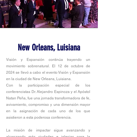
New Orleans, Luisiana
Visión y Expansión continúa trayendo un
movimiento sobrenatural. El 12 de octubre de
2024 se llevó a cabo el evento Visión y Expansión
en la ciudad de New Orleans, Luisiana.
Con la participación especial de los
conferencistas Dr. Alejandro Espinoza y el Apóstol
Natan Peña, fue una jornada transformadora de fe,
avivamiento, compromiso y una dimensión mayor
en la asignación de cada uno de los que
asistieron a esta poderosa conferencia.
La misión de impactar sigue avanzando y
alcanzando más ciudades e iglesias para la