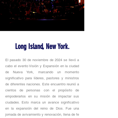
Long Island, New York.
El pasado 30 de noviembre de 2024 se llevó a
cabo el evento Visión y Expansión en la ciudad
de Nueva York, marcando un momento
significativo para líderes, pastores y ministros
de diferentes naciones. Este encuentro reunió a
cientos de personas con el propósito de
empoderarlos en su misión de impactar sus
ciudades. Esto marca un avance significativo
en la expansión del reino de Dios. Fue una
jornada de avivamiento y renovación, llena de fe